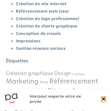
Création de site internet
Référencement web (seo)
Création de logo professionnel
Création de charte graphique
Conception de visuels
Impressions
Gestion réseaux sociaux
Étiquettes
Création graphique
Design
Logotype
Référencement
Marketing
Print
Site web
Réseaux sociaux
Supports
Interpaul respecte votre vie
de communication
privée