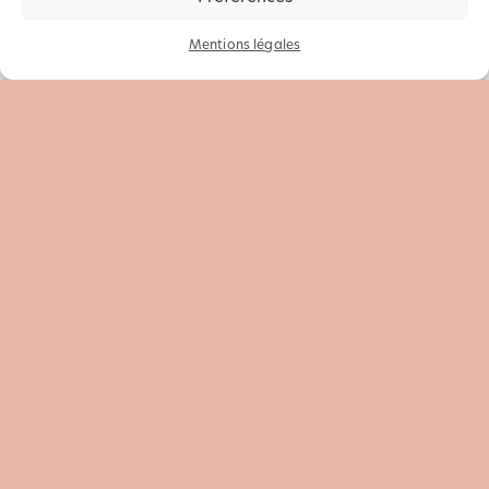
Mentions légales
Agence de communication à Toulon, création de
sites internet
Site de Confiance
Certifié par:
Trustindex
260 Impasse Lavoisier – 83260 LA CRAU
Vous avez utilisé tous les