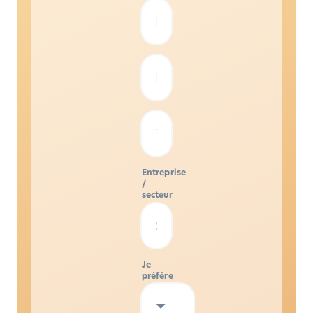
Entreprise
/
secteur
Je
préfère