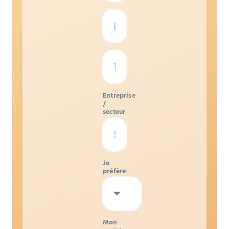
Entreprise
/
secteur
Je
préfère
Mon